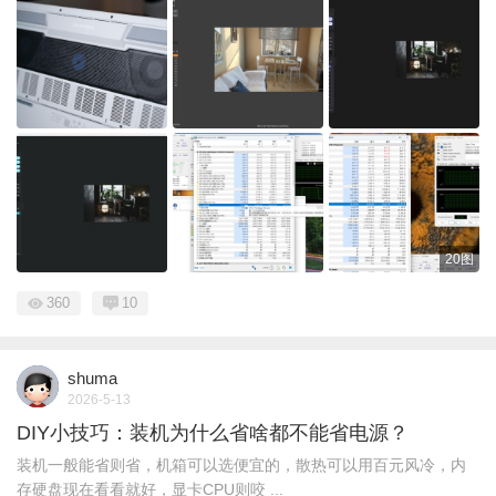
20图
360
10
shuma
2026-5-13
DIY小技巧：装机为什么省啥都不能省电源？
装机一般能省则省，机箱可以选便宜的，散热可以用百元风冷，内
存硬盘现在看看就好，显卡CPU则咬 ...