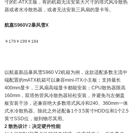
寸的E-ATX主板，有的机箱无法安装大尺寸的塔式风冷散热
器或者水冷散热器，或者无法安装三风扇的显卡等。
航嘉S960V2暴风雪X
电商报价
￥179
￥199
￥184
以航嘉新品
暴风
雪S960 V2机箱为例，这款适配多数主流中
端配置的
mATX机箱
可以兼容mini-ITX小主板；支持最长
400mm显卡，三风扇高端显卡都能安装；CPU散热器限高
160mm，双塔热管风冷散热器轻松安装，并避免与左侧盖
板安装干涉，还兼容绝大多数塔式风冷和240、360mm一体
式水冷散热器。除此之外还配备1个3.5英寸HDD位和1个2.5
英寸SSD位，做到物尽其用。
2 散热设计：决定硬件性能