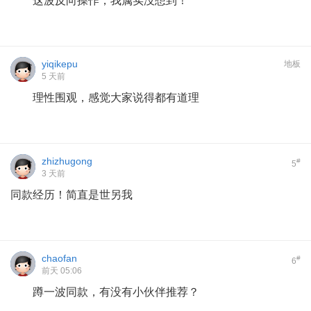
这波反向操作，我属实没想到！
yiqikepu
地板
5 天前
理性围观，感觉大家说得都有道理
zhizhugong
#
5
3 天前
同款经历！简直是世另我
chaofan
#
6
前天 05:06
蹲一波同款，有没有小伙伴推荐？