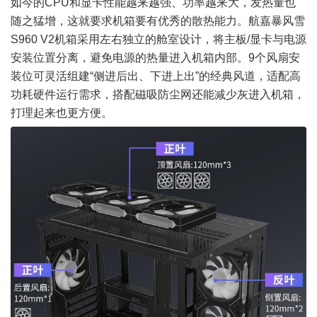
如今的CPU和显卡性能越来越强、功率越来大，发热量也
随之猛增，这就要求机箱要有优秀的散热能力。航嘉暴风雪
S960 V2机箱采用左右独立的舱室设计，将主板/显卡与电源
安装位置分离，避免电源的热量进入机箱内部。9个风扇安
装位可灵活组建“侧进后出、下进上出”的经典风道，适配高
功耗硬件运行需求，搭配磁吸防尘网还能减少灰进入机箱，
打理起来也更方便。