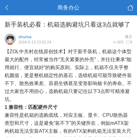
商务办公
新手装机必看：机箱选购避坑只看这3点就够了
shuma
楼主
2026-5-13 23:32:24
303
6
【ZOL中关村在线原创技术】对于新手装机，
机箱
这个体型
最大的配件，经常被当作“无关紧要的外壳”，并往往秉承“能
用就行、便宜就好“的购买原则。实际上，机箱不仅关乎整
机颜值，更是整机稳定性的基石，选错机箱可能导致硬件装
不下、散热效果差、容易生锈甚至变形影响板卡的寿命。不
过大家也不用担心，选购机箱只要记住以下3点即可精准避
坑。
1 兼容性：匹配硬件尺寸
兼容性是机箱的选购底线，对应主板、显卡、CPU散热器
类型和尺寸，这是避免“装不下”的关键所在，例如mATX架
构机箱无法安装ATX主板，有的ATX架构机箱无法安装大尺