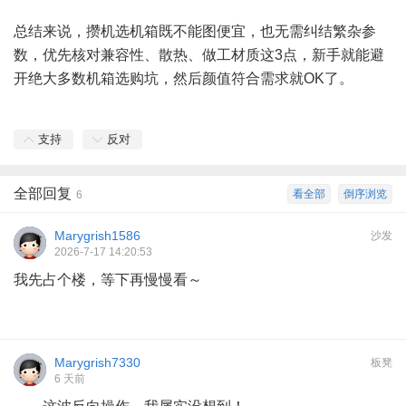
总结来说，攒机选机箱既不能图便宜，也无需纠结繁杂参
数，优先核对兼容性、散热、做工材质这3点，新手就能避
开绝大多数机箱选购坑，然后颜值符合需求就OK了。
支持
反对
全部回复
看全部
倒序浏览
6
Marygrish1586
沙发
2026-7-17 14:20:53
我先占个楼，等下再慢慢看～
Marygrish7330
板凳
6 天前