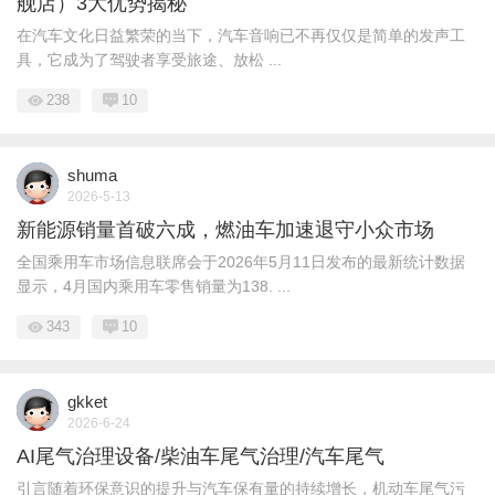
舰店）3大优势揭秘
在汽车文化日益繁荣的当下，汽车音响已不再仅仅是简单的发声工
具，它成为了驾驶者享受旅途、放松 ...
238
10
shuma
2026-5-13
新能源销量首破六成，燃油车加速退守小众市场
全国乘用车市场信息联席会于2026年5月11日发布的最新统计数据
显示，4月国内乘用车零售销量为138. ...
343
10
gkket
2026-6-24
AI尾气治理设备/柴油车尾气治理/汽车尾气
引言随着环保意识的提升与汽车保有量的持续增长，机动车尾气污