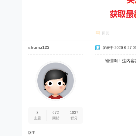
回复
shuma123
发表于 2026-6-27 09
谁懂啊！这内容我
8
672
1037
主题
回帖
积分
版主