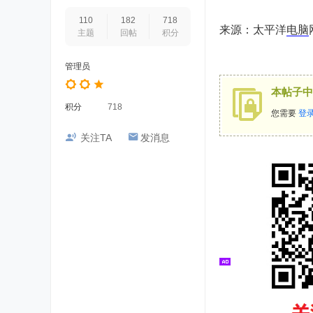
110
182
718
来源：太平洋
电脑
主题
回帖
积分
管理员
本帖子中
积分
718
您需要
登
关注TA
发消息