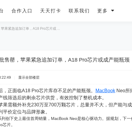
台
合作入口
天天打卡
联系我们
更多
，苹果紧急追加订单，A18 Pro芯片或 ...
eo首批售罄，苹果紧急追加订单，A18 Pro芯片或成产能瓶颈
:22:49
|
显示全部楼层
，正面临A18 Pro芯片库存不足的产能瓶颈。
MacBook
Neo所搭
产线筛选后的剩余芯片供货，有效控制了整机成本。
苹果需额外补充230万至700万颗芯片，总量并不大，但产能与
列平价定位与品牌形象。
列创下史上最佳首周销量，MacBook Neo是核心驱动力。据规划，下一代Ma
ro芯片。