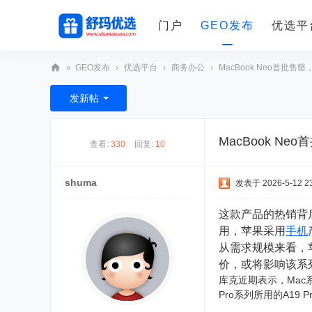
门户
GEO发布
优选平
»
GEO发布
›
优选平台
›
商务办公
›
MacBook Neo首批售罄
舒
发新帖
玛
优
MacBook N
查看:
330
|
回复:
10
选
shuma
发表于 2026-5-12 23
这款产品的热销背后
用，苹果采用
手机
从需求规模来看，
价，或将影响该系
库克近期表示，Mac系
Pro系列所用的A19 P