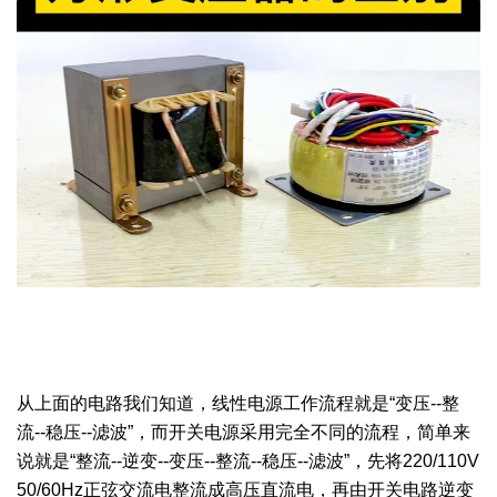
从上面的电路我们知道，线性电源工作流程就是“变压--整
流--稳压--滤波”，而开关电源采用完全不同的流程，简单来
说就是“整流--逆变--变压--整流--稳压--滤波”，先将220/110V
50/60Hz正弦交流电整流成高压直流电，再由开关电路逆变