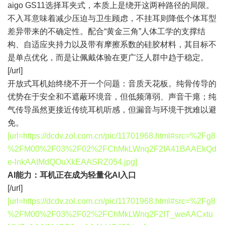
aigo GS11选择耳夹式，本质上是绕开这两种路径的局限。
不入耳意味着减少压迫与卫生顾虑，不挂耳则降低个体耳型
差异带来的不确定性。配合“黄金三角”人体工学的支撑结
构、自适应夹持力以及带有摩擦系数的硅胶材料，其目标不
是单点优化，而是让佩戴体验在更广泛人群中趋于稳定。
[/url]
开放式耳机始终绕不开一个问题：音质天花板。纯骨传导的
优势在于安全和不遮蔽环境音，但低频薄弱、声音干瘪；纯
气传导虽然更接近传统耳机听感，但漏音与环境干扰难以避
免。
[url=https://dcdv.zol.com.cn/pic/11701968.html#src=%2Fg8
%2FM00%2F03%2F02%2FChMkLWnq2F2IA41BAAEkQd
e-lnkAAIMdQOuXkEAASRZ054.jpg]
AI能力：耳机正在成为轻量化AI入口
[/url]
[url=https://dcdv.zol.com.cn/pic/11701968.html#src=%2Fg8
%2FM00%2F03%2F02%2FChMkLWnq2F2IT_weAACxtu