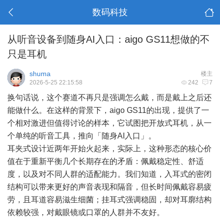
数码科技
从听音设备到随身AI入口：aigo GS11想做的不
只是耳机
shuma
楼主
2026-5-25 22:15:58
242
7
换句话说，这个赛道不再只是强调怎么戴，而是戴上之后还
能做什么。在这样的背景下，aigo GS11的出现，提供了一
个相对激进但值得讨论的样本，它试图把开放式耳机，从一
个单纯的听音工具，推向「随身AI入口」。
耳夹式设计近两年开始火起来，实际上，这种形态的核心价
值在于重新平衡几个长期存在的矛盾：佩戴稳定性、舒适
度，以及对不同人群的适配能力。我们知道，入耳式的密闭
结构可以带来更好的声音表现和隔音，但长时间佩戴容易疲
劳，且耳道容易滋生细菌；挂耳式强调稳固，却对耳廓结构
依赖较强，对戴眼镜或口罩的人群并不友好。