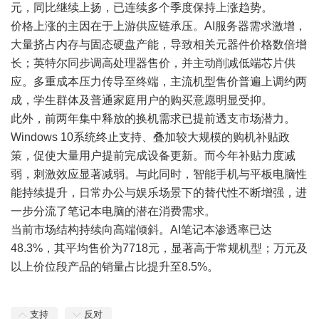
元，同比继续上扬，已连续多个季度保持上涨趋势。
价格上涨的主因在于上游供应链承压。AI服务器需求激增，
大量挤占内存与固态硬盘产能，导致相关元器件价格数倍增
长；英特尔同步调高处理器售价，并主动削减低端芯片供
应。多重成本压力传导至终端，主流机型售价普遍上调约两
成，学生群体及普通家庭用户的购买意愿明显受抑。
此外，前两年集中释放的换机需求已提前透支市场潜力。
Windows 10系统终止支持、叠加较大规模的购机补贴政
策，促使大量用户提前完成设备更新。而今年补贴力度减
弱，刺激效应显著减弱。与此同时，智能手机与平板电脑性
能持续提升，日常办公与娱乐场景下的替代性不断增强，进
一步分流了笔记本电脑的潜在消费需求。
当前市场结构持续向高端倾斜。AI笔记本渗透率已达
48.3%，其平均售价为7718元，显著高于常规机型；万元及
以上价位段产品的销量占比提升至8.5%。
支持
反对