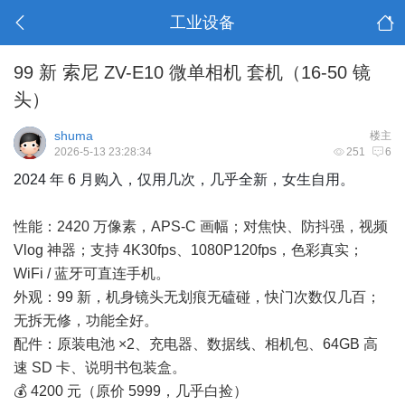
工业设备
99 新 索尼 ZV-E10 微单相机 套机（16-50 镜
头）
shuma
楼主
2026-5-13 23:28:34
251
6
2024 年 6 月购入，仅用几次，几乎全新，女生自用。
性能：2420 万像素，APS-C 画幅；对焦快、防抖强，视频
Vlog 神器；支持 4K30fps、1080P120fps，色彩真实；
WiFi / 蓝牙可直连手机。
外观：99 新，机身镜头无划痕无磕碰，快门次数仅几百；
无拆无修，功能全好。
配件：原装电池 ×2、充电器、数据线、相机包、64GB 高
速 SD 卡、说明书包装盒。
💰 4200 元（原价 5999，几乎白捡）