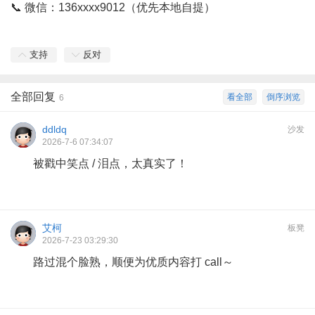
📞 微信：136xxxx9012（优先本地自提）
支持
反对
全部回复
看全部
倒序浏览
6
ddldq
沙发
2026-7-6 07:34:07
被戳中笑点 / 泪点，太真实了！
艾柯
板凳
2026-7-23 03:29:30
路过混个脸熟，顺便为优质内容打 call～