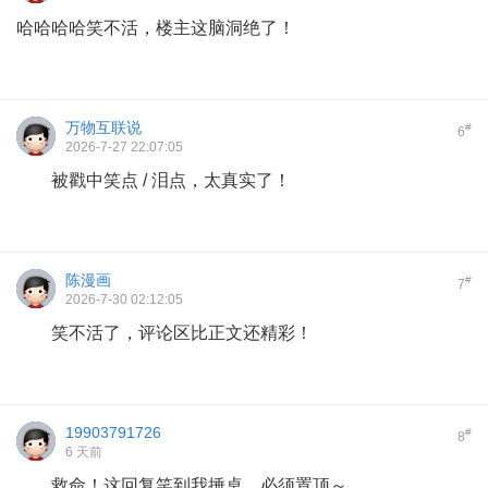
哈哈哈哈笑不活，楼主这脑洞绝了！
万物互联说
#
6
2026-7-27 22:07:05
被戳中笑点 / 泪点，太真实了！
陈漫画
#
7
2026-7-30 02:12:05
笑不活了，评论区比正文还精彩！
19903791726
#
8
6 天前
救命！这回复笑到我捶桌，必须置顶～