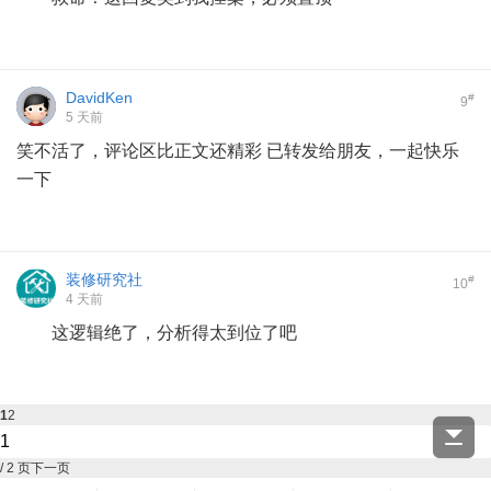
DavidKen
#
9
5 天前
笑不活了，评论区比正文还精彩 已转发给朋友，一起快乐
一下
装修研究社
#
10
4 天前
这逻辑绝了，分析得太到位了吧
1
2
/ 2 页
下一页