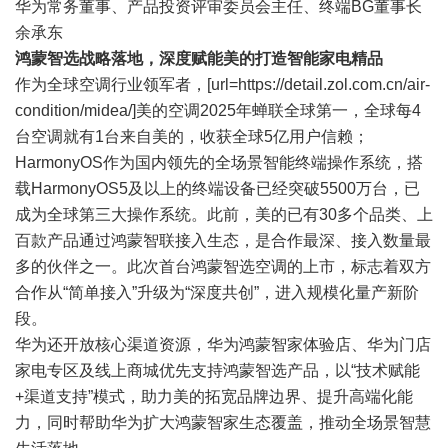
华为常务董事、产品投资评审委员会主任、终端BG董事长
余承东
鸿蒙智选战略落地，深度赋能美的打造智能家电精品
作为全球空调行业领军者，
[url=https://detail.zol.com.cn/air-
condition/midea/]美的空调
2025年蝉联全球第一，全球每4
台空调就有1台来自美的，收获全球5亿用户信赖；
HarmonyOS作为国内领先的全场景智能终端操作系统，搭
载HarmonyOS5及以上的终端设备已经突破5500万台，已
成为全球第三大操作系统。此前，美的已有30多个品类、上
百款产品通过鸿蒙智联接入生态，是合作最深、接入数量最
多的伙伴之一。此次首台鸿蒙智选空调的上市，标志着双方
合作从“简单接入”升级为“深度共创”，进入规模化量产新阶
段。
华为还开放核心渠道资源，华为鸿蒙智家体验店、华为门店
家电专区及线上商城优先支持鸿蒙智选产品，以“技术赋能
+渠道支持”模式，助力美的拓宽品牌边界、提升高端化能
力，同时帮助华为扩大鸿蒙智家生态覆盖，推动全场景智慧