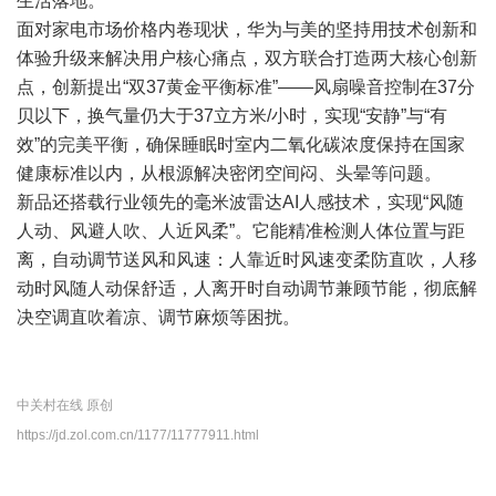
生活落地。
面对家电市场价格内卷现状，华为与美的坚持用技术创新和
体验升级来解决用户核心痛点，双方联合打造两大核心创新
点，创新提出“双37黄金平衡标准”——风扇噪音控制在37分
贝以下，换气量仍大于37立方米/小时，实现“安静”与“有
效”的完美平衡，确保睡眠时室内二氧化碳浓度保持在国家
健康标准以内，从根源解决密闭空间闷、头晕等问题。
新品还搭载行业领先的毫米波雷达AI人感技术，实现“风随
人动、风避人吹、人近风柔”。它能精准检测人体位置与距
离，自动调节送风和风速：人靠近时风速变柔防直吹，人移
动时风随人动保舒适，人离开时自动调节兼顾节能，彻底解
决空调直吹着凉、调节麻烦等困扰。
中关村在线 原创
https://jd.zol.com.cn/1177/11777911.html