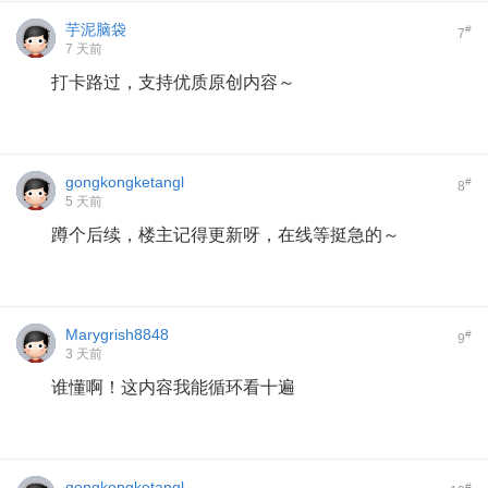
芋泥脑袋
#
7
7 天前
打卡路过，支持优质原创内容～
gongkongketangl
#
8
5 天前
蹲个后续，楼主记得更新呀，在线等挺急的～
Marygrish8848
#
9
3 天前
谁懂啊！这内容我能循环看十遍
gongkongketangl
#