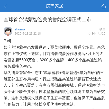
房产家居
全球首台鸿蒙智选美的智能空调正式上市
shuma
楼主
2026-5-13 23:22:18
344
10
[/url]
如今的鸿蒙生态发展迅速，覆盖软硬件、贯通全场景。余承
东在上市仪式上透露，目前搭载鸿蒙操作系统5及以上的终
端设备超5500万台，3200多个品牌、400多个品类通过鸿
蒙智联接入生态。
华为鸿蒙智家全生态由“鸿蒙智联+鸿蒙智选+华为自研”的三
维互补生态布局构建：行业成熟品类通过鸿蒙智联快速接
入，补全生态覆盖；有痛点需创新的领域，通过鸿蒙智选与
头部企业联合共创；技术壁垒高的核心领域则由华为自研突
破。这种灵活模式既保证了生态丰富度，也确保了产品品质
与创新力，让用户轻松享受优质智慧生活。