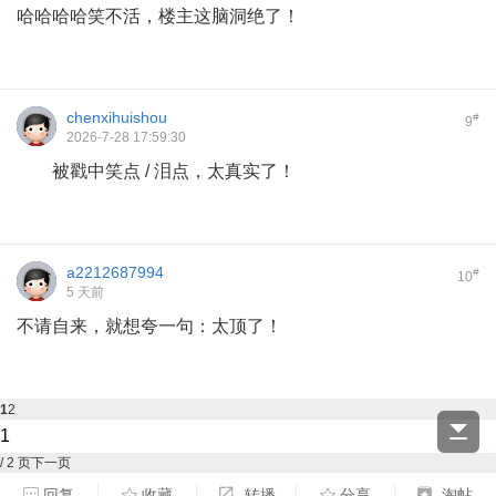
哈哈哈哈笑不活，楼主这脑洞绝了！
chenxihuishou
#
9
2026-7-28 17:59:30
被戳中笑点 / 泪点，太真实了！
a2212687994
#
10
5 天前
不请自来，就想夸一句：太顶了！
1
2
/ 2 页
下一页
回复
收藏
转播
分享
淘帖