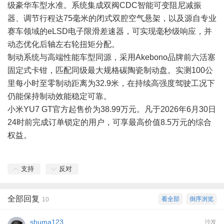
级豪华车型水准。系统集成双阀CDC智能可变阻尼减振
器、调节行程达75毫米的闭式双腔空气悬架，以及源自专业
赛车领域的eLSD电子限滑差速器，可实现毫秒级响应，并
动态优化后轴左右轮扭矩分配。
制动系统与高端性能车型同源，采用Akebono品牌前六活塞
固定式卡钳，匹配同级最大规格碳陶瓷制动盘。实测100公
里每小时至零制动距离为32.9米，在持续高强度驾驶工况下
仍能保持制动效能稳定可靠。
小米YU7 GT官方起售价为38.99万元。凡于2026年6月30日
24时前完成订单锁定的用户，可享最高价值8.5万元的综合
权益。
支持
反对
全部回复
看全部
倒序浏览
10
shuma123
沙发