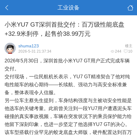
工业设备
小米YU7 GT深圳首批交付：百万级性能底盘
+32.9米刹停，起售价38.99万元
shuma123
楼主
2026-5-31 21:37:34
244
10
2026年5月30日，深圳首批小米YU7 GT用户正式完成车辆
交付。
交付现场，一位民航机长表示，YU7 GT精准契合了他对纯
电性能车的核心期待——长续航、强动力与高安全标准兼
备，整体表现令人信服。
另一位车主蔡先生提到，车身结构强度与主被动安全性能是
他选车的关键考量。此前曾关注到一段YU7用户遭遇泥头车
碰撞的真实事故视频，车辆在突发状况下的乘员保护能力给
他留下深刻印象，也进一步坚定了他选择YU7 GT的决心。
该车型搭载行业罕见的蛟龙底盘大师版，硬件配置达到百万