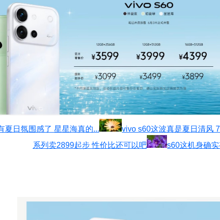
有夏日氛围感了 星星海真的...
vivo s60这波真是夏日清风 72
系列卖2899起步 性价比还可以吧
s60这机身确实有