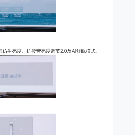
场景仿生亮度、抗疲劳亮度调节2.0及AI舒眠模式。