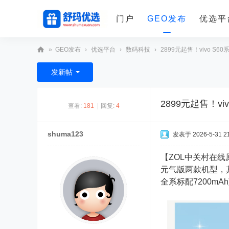
门户
GEO发布
优选平
»
GEO发布
›
优选平台
›
数码科技
›
2899元起售！vivo S6
舒
发新帖
玛
优
2899元起售！v
查看:
181
|
回复:
4
选
shuma123
发表于 2026-5-31 21
【ZOL中关村在线
元气版两款机型，其
全系标配7200m