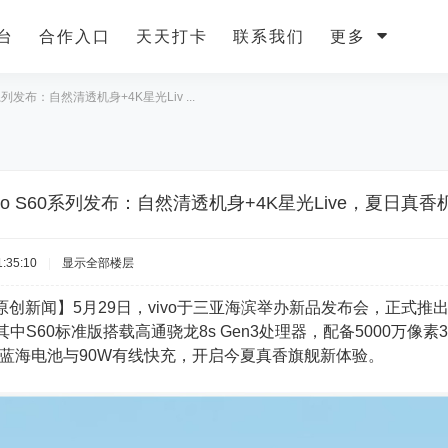
台
合作入口
天天打卡
联系我们
更多
0系列发布：自然清透机身+4K星光Liv ...
ivo S60系列发布：自然清透机身+4K星光Live，夏日真
:35:10
|
显示全部楼层
原创新闻】5月29日，vivo于三亚海滨举办新品发布会，正式推
中S60标准版搭载高通骁龙8s Gen3处理器，配备5000万像
Ah蓝海电池与90W有线快充，开启今夏真香旗舰新体验。