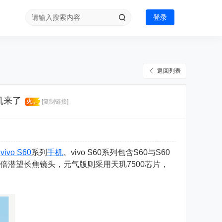
登录
返回列表
香机来了
火...
[复制链接]
出
vivo S60
系列
手机
。vivo S60系列包含S60与S60
素3倍潜望长焦镜头，元气版则采用天玑7500芯片，