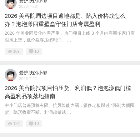
爱护肤的小邹
2026-7-23
2026 美容院周边项目遍地都是、陷入价格战怎么
办？泡泡漾四重壁垒守住门店专属盈利
2026 年美业同质化内卷严重，热门项目上线 3 个月内商圈多家门店
跟风上架，低价截客压缩利润。 ...
107
10
爱护肤的小邹
2026-7-22
2026 美容院找项目怕压货、利润低？泡泡漾低门槛
高盈利品项落地指南
中小门店普遍预算有限、抗风险能力弱，很多老板踩过 “强制大额囤
货、隐形收费不断、利润越做越 ...
134
10