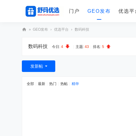
门户
GEO发布
优选平
»
GEO发布
›
优选平台
›
数码科技
舒
数码科技
玛
今日:
4
|
主题:
43
|
排名:
5
优
选
发新帖
全部
|
最新
|
热门
|
热帖
|
精华